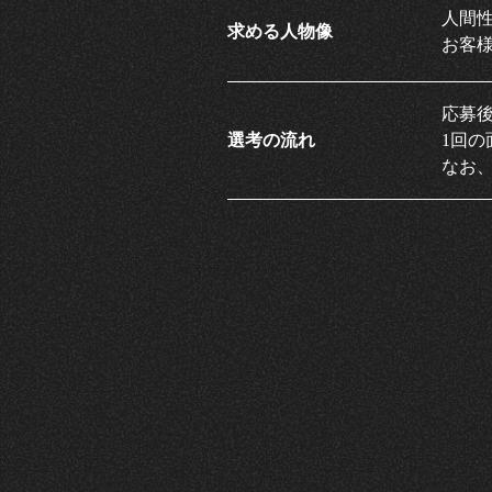
人間
求める人物像
お客
応募
選考の流れ
1回
なお