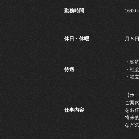
勤務時間
16:
休日・休暇
月８
・契
待遇
・社
・独
【ホ
ご案
仕事内容
をお
将来
など